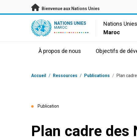
Passer au contenu principal
Bienvenue aux Nations Unies
UN Logo
Nations Unie
NATIONS UNIES
MAROC
Maroc
À propos de nous
Objectifs de dé
Fil d'Ariane
Accueil
/
Ressources
/
Publications
/
Plan cadr
Publication
Plan cadre des 