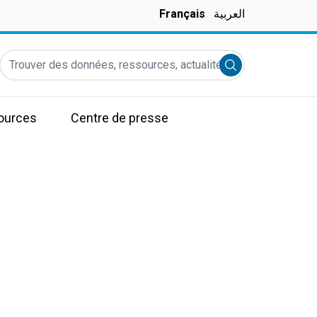
Français
العربية
Trouver des données, ressources, actualités et autres informati
Submit search
ources
Centre de presse