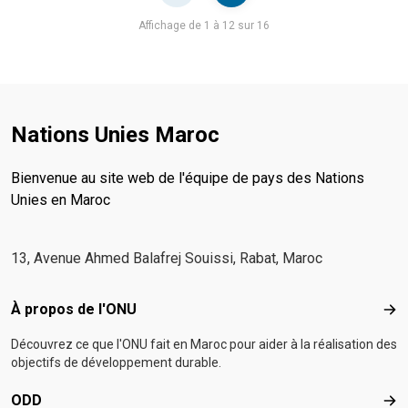
Pager
Affichage de 1 à 12 sur 16
Nations Unies Maroc
Bienvenue au site web de l'équipe de pays des Nations
Unies en Maroc
13, Avenue Ahmed Balafrej Souissi, Rabat, Maroc
Footer menu
À propos de l'ONU
À p
Découvrez ce que l'ONU fait en Maroc pour aider à la réalisation des
objectifs de développement durable.
ODD
OD