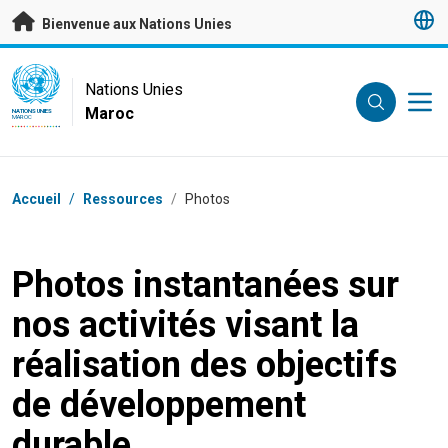
Passer au contenu principal
Bienvenue aux Nations Unies
UN Logo
Nations Unies
Maroc
NATIONS UNIES
MAROC
Fil d'Ariane
Accueil
/
Ressources
/
Photos
Photos instantanées sur
nos activités visant la
réalisation des objectifs
de développement
durable.