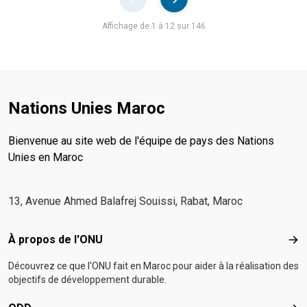
Pager
Affichage de 1 à 12 sur 146
Nations Unies Maroc
Bienvenue au site web de l'équipe de pays des Nations
Unies en Maroc
13, Avenue Ahmed Balafrej Souissi, Rabat, Maroc
Footer menu
À propos de l'ONU
À p
Découvrez ce que l'ONU fait en Maroc pour aider à la réalisation des
objectifs de développement durable.