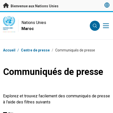
Passer au contenu principal
Bienvenue aux Nations Unies
UN Logo
Nations Unies
Maroc
NATIONS UNIES
MAROC
Fil d'Ariane
Accueil
/
Centre de presse
/
Communiqués de presse
Communiqués de presse
Explorez et trouvez facilement des communiqués de presse
à l'aide des filtres suivants