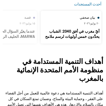
آحدث المستجدات
بيان صحفي
قصة
٢٠ يوليو ٢٠٢٦
١٥ يوليو ٢٠٢٦
أيّ مغرب في أفق 2040: الشباب
يحدِّدون خمس أولويات لرسم ملامح
MARWA، الحليف الرقمي للفتيات
مستقبل بلدهم
أهداف التنمية المستدامة في
منظومة الأمم المتحدة الإنمائية
بالمغرب
أهداف التنمية المستدامة هي دعوة عالمية للعمل من أجل القضاء
على الفقر ، وحماية البيئة والمناخ، وضمان تمتع السكان في كل
مكان بالسلام والازدهار. هذه هي الأهداف نفسها التي تعمل الأمم