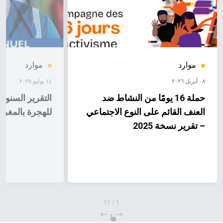
موارد
موارد
٠٨ أبريل ٢٠٢٦
١٤ يوليو ٢٠٢٥
حملة 16 يومًا من النشاط ضد
التقرير السنوي
العنف القائم على النوع الاجتماعي
للهجرة بالمغرب لسنة 4
– تقرير نسخة 2025
11
/
1