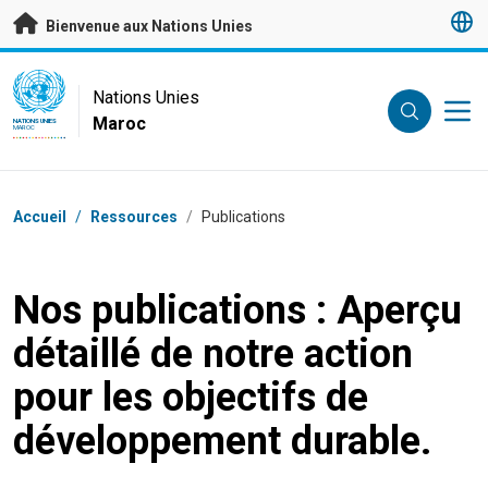
Passer au contenu principal
Bienvenue aux Nations Unies
UN Logo
Nations Unies
Maroc
NATIONS UNIES
MAROC
Fil d'Ariane
Accueil
/
Ressources
/
Publications
Nos publications : Aperçu
détaillé de notre action
pour les objectifs de
développement durable.