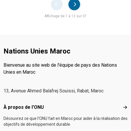
Pager
Affichage de 1 à 12 sur 37
Nations Unies Maroc
Bienvenue au site web de l'équipe de pays des Nations
Unies en Maroc
13, Avenue Ahmed Balafrej Souissi, Rabat, Maroc
Footer menu
À propos de l'ONU
À p
Découvrez ce que l'ONU fait en Maroc pour aider à la réalisation des
objectifs de développement durable.