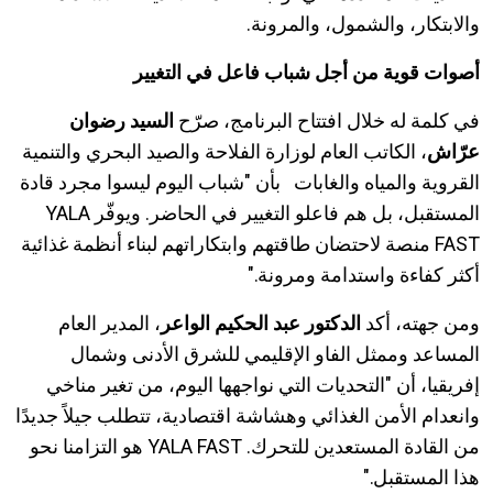
والابتكار، والشمول، والمرونة.
أصوات قوية من أجل شباب فاعل في التغيير
في كلمة له خلال افتتاح البرنامج، صرّح
السيد رضوان
عرّاش
، الكاتب العام لوزارة الفلاحة والصيد البحري والتنمية
القروية والمياه والغابات بأن "شباب اليوم ليسوا مجرد قادة
المستقبل، بل هم فاعلو التغيير في الحاضر. ويوفّر YALA
FAST منصة لاحتضان طاقتهم وابتكاراتهم لبناء أنظمة غذائية
أكثر كفاءة واستدامة ومرونة."
ومن جهته، أكد
الدكتور عبد الحكيم الواعر
، المدير العام
المساعد وممثل الفاو الإقليمي للشرق الأدنى وشمال
إفريقيا، أن "التحديات التي نواجهها اليوم، من تغير مناخي
وانعدام الأمن الغذائي وهشاشة اقتصادية، تتطلب جيلاً جديدًا
من القادة المستعدين للتحرك. YALA FAST هو التزامنا نحو
هذا المستقبل."