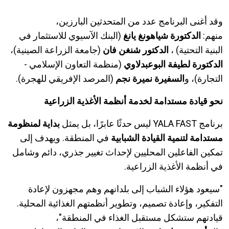
وقد أغنى البرنامج عدد من المتحدثين البارزين،
منهم:
الدكتورة شياهونغ يانغ
(البنك الآسيوي للاستثمار في
البنية التحتية) ،
الدكتور شنغن فان
(جامعة الزراعة الصينية)،
الدكتورة لطيفة البوعبدلاوي
(منظمة التعاون الإسلامي -
التجارة)، و
السفيرة نميرة نجم
(المرصد الإفريقي للهجرة).
نحو قيادة مستدامة لخدمة أنظمة الأغذية الزراعية
برنامج YALA FAST ليس حدثًا عابرًا، بل يمثل
بداية لمنظومة
مستدامة لتنمية القيادة الشبابية
في المنطقة. ويهدف إلى
تمكين الفاعلين المحليين لإحداث تغيير جذري، دائم وشامل
في أنظمة الأغذية الزراعية.
"سيعود هؤلاء الشباب إلى بلدانهم وهم مجهزون لإعادة
التفكير، وإعادة تصميم، وتطوير أنظمتهم الغذائية المحلية.
قيادتهم ستشكل مستقبل الغذاء في المنطقة"،