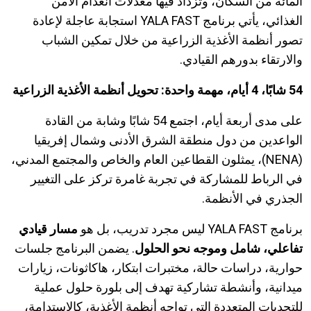
المائة من السكان، وتزداد فيها معدلات انعدام الأمن
الغذائي، يأتي برنامج YALA FAST استجابة عاجلة لإعادة
تصور أنظمة الأغذية الزراعية من خلال تمكين الشباب
والارتقاء بدورهم القيادي.
54 شابًا، 4 أيام، مهمة واحدة: تحويل أنظمة الأغذية الزراعية
على مدى أربعة أيام، اجتمع 54 شابًا وشابة من القادة
الواعدين من دول منطقة الشرق الأدنى وشمال إفريقيا
(NENA)، يمثلون القطاعين العام والخاص والمجتمع المدني،
في الرباط للمشاركة في تجربة غامرة تركز على التغيير
الجذري في الأنظمة.
برنامج YALA FAST ليس مجرد تدريب، بل هو
مسار قيادي
تفاعلي، شامل وموجه نحو الحلول
. يضمن البرنامج جلسات
حوارية، دراسات حالة، مختبرات ابتكار، هاكاثونات، زيارات
ميدانية، وأنشطة تشاركية تهدف إلى بلورة حلول عملية
للتحديات المتعددة التي تواجه أنظمة الأغذية، كالاستدامة،